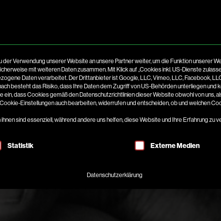
u der Verwendung unserer Website an unsere Partner weiter, um die Funktion unserer We
icherweise mit weiteren Daten zusammen. Mit Klick auf „Cookies inkl. US-Dienste zulas
zogene Daten verarbeitet. Der Drittanbieter ist Google, LLC, Vimeo, LLC, Facebook, LL
nach besteht das Risiko, dass Ihre Daten dem Zugriff von US-Behörden unterliegen und 
e ein, dass Cookies gemäß den Datenschutzrichtlinien dieser Website obwohl von uns, al
e Cookie-Einstellungen auch bearbeiten, widerrufen und entscheiden, ob und welchen Co
hnen sind essenziell, während andere uns helfen, diese Website und Ihre Erfahrung zu v
inwilligung erteilt werden kann. Die erste Service-Gruppe ist
Statistik
Externe Medien
Datenschutzerklärung