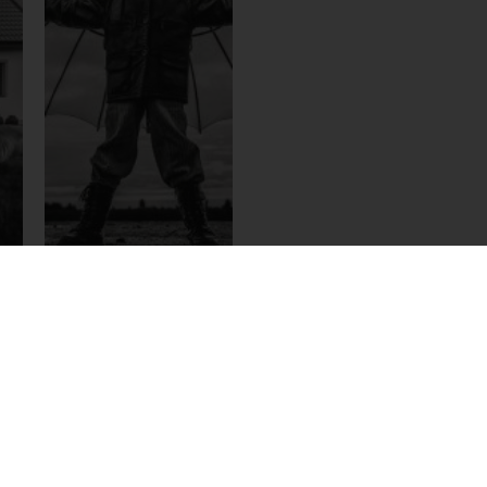
Unternehmen
ein
Sie möchten die passende
her
Rechtsform für Ihr
men
Unternehmen finden? Egal ob
Gründung, Umstrukturierung,
Übergabe oder
Unternehmenskauf. Wir