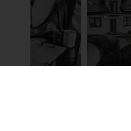
Vorsorge
Immobilien
Gerade heutzutage ist es
Sie wollen eine Wohnung, 
wichtig, rechtzeitig Vorsorge
Haus oder Grundstück sic
zu treffen und das eigene
übertragen? Wir überneh
Vermögen zu schützen. Sie
für Sie die
entscheiden, wem Sie
Vertragserrichtung, die
vertrauen. Wir sichern Sie ab.
Beglaubigung und die