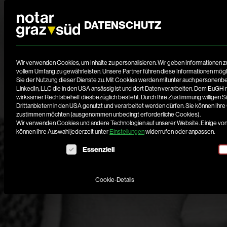
DATENSCHUTZ
Wir verwenden Cookies, um Inhalte zu personalisieren. Wir geben Informationen z
vollem Umfang zu gewährleisten. Unsere Partner führen diese Informationen mögl
Sie der Nutzung dieser Dienste zu. Mit Cookies werden mitunter auch personenbe
LinkedIn, LLC die in den USA ansässig ist und dort Daten verarbeiten. Dem EuGH 
wirksamer Rechtsbehelf diesbezüglich besteht. Durch Ihre Zustimmung willigen Si
Drittanbietern in den USA genutzt und verarbeitet werden dürfen. Sie können Ihr
zustimmen möchten (ausgenommen unbedingt erforderliche Cookies).
Wir verwenden Cookies und andere Technologien auf unserer Website. Einige von i
können Ihre Auswahl jederzeit unter
Einstellungen
widerrufen oder anpassen.
Es folgt eine Liste der Service-Gruppen, für die eine E
Essenziell
Cookie-Details