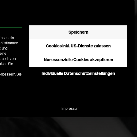
Mit dies
Speichern
bseite in
sen“ stimmen
Cookies inkl. US-Dienste zulassen
C und
keine
s auch von
Nur essenzielle Cookies akzeptieren
okies Sie
Individuelle Datenschutzeinstellungen
erbessern.
Sie
 essenziell und kann nicht abgewählt werden.
Impressum