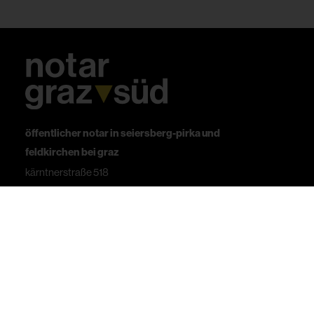
öffentlicher notar in seiersberg-pirka und
feldkirchen bei graz
kärntnerstraße 518
8054 seiersberg-pirka
office@notar-gs.at
+ 43 316 34-10-10
mo bis do 08 – 18 Uhr | fr 08 – 17 Uhr
datenschutz.